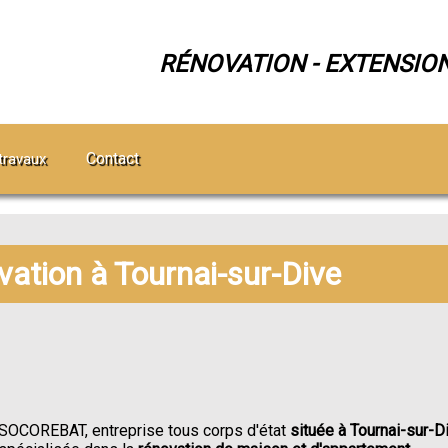
RÉNOVATION - EXTENSIO
Contact
travaux
vation à Tournai-sur-Dive
SOCOREBAT, entreprise tous corps d'état
située à Tournai-sur-D