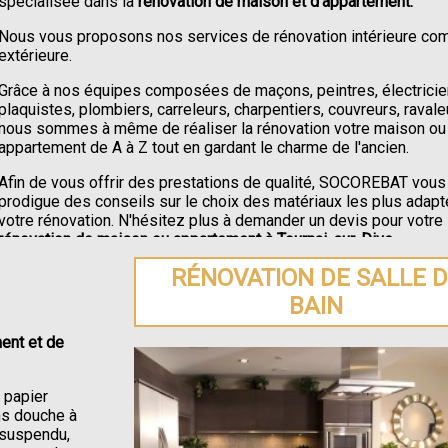
spécialisée dans la
rénovation de maison et d'appartement.
Nous vous proposons nos services de rénovation intérieure c
extérieure.
Grâce à nos équipes composées de maçons, peintres, électricie
plaquistes, plombiers, carreleurs, charpentiers, couvreurs, ravale
nous sommes à même de réaliser la rénovation votre maison ou
appartement de A à Z tout en gardant le charme de l'ancien.
Afin de vous offrir des prestations de qualité, SOCOREBAT vous
prodigue des conseils sur le choix des matériaux les plus adapt
votre rénovation. N'hésitez plus à demander un devis pour votre
rénovation de maison ou appartement à Tournai-sur-Dive
.
RÉNOVATION DE SALLE 
BAIN
ent et de
e papier
ons douche à
C suspendu,