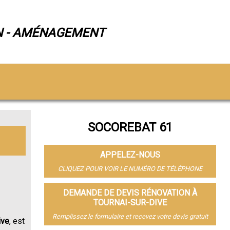
N - AMÉNAGEMENT
SOCOREBAT 61
APPELEZ-NOUS
CLIQUEZ POUR VOIR LE NUMÉRO DE TÉLÉPHONE
DEMANDE DE DEVIS RÉNOVATION À
TOURNAI-SUR-DIVE
Remplissez le formulaire et recevez votre devis gratuit
ive
, est