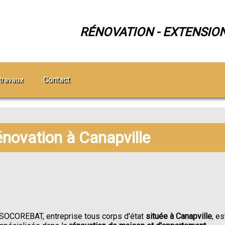
RÉNOVATION - EXTENSIO
Contact
travaux
énovation à Canapville
SOCOREBAT, entreprise tous corps d'état
située à Canapville
, es