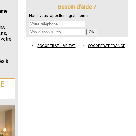
Besoin d'aide ?
omme
Nous vous rappellons gratuitement.
ns,
urs,
 votre
SOCOREBAT HABITAT
SOCOREBAT FRANCE
és à
DE