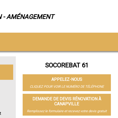
N - AMÉNAGEMENT
SOCOREBAT 61
APPELEZ-NOUS
CLIQUEZ POUR VOIR LE NUMÉRO DE TÉLÉPHONE
DEMANDE DE DEVIS RÉNOVATION À
CANAPVILLE
Remplissez le formulaire et recevez votre devis gratuit
t