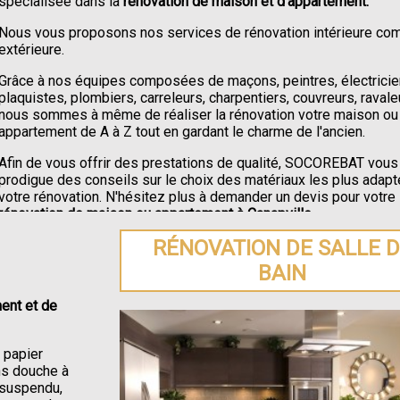
spécialisée dans la
rénovation de maison et d'appartement.
Nous vous proposons nos services de rénovation intérieure c
extérieure.
Grâce à nos équipes composées de maçons, peintres, électricie
plaquistes, plombiers, carreleurs, charpentiers, couvreurs, ravale
nous sommes à même de réaliser la rénovation votre maison ou
appartement de A à Z tout en gardant le charme de l'ancien.
Afin de vous offrir des prestations de qualité, SOCOREBAT vous
prodigue des conseils sur le choix des matériaux les plus adapt
votre rénovation. N'hésitez plus à demander un devis pour votre
rénovation de maison ou appartement à Canapville
.
RÉNOVATION DE SALLE 
BAIN
ent et de
e papier
ons douche à
C suspendu,