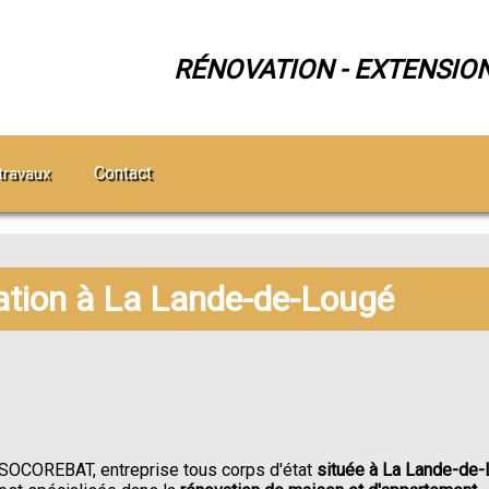
RÉNOVATION - EXTENSIO
Contact
travaux
ation à La Lande-de-Lougé
SOCOREBAT, entreprise tous corps d'état
située à La Lande-de