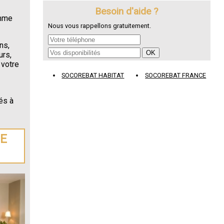
Besoin d'aide ?
omme
Nous vous rappellons gratuitement.
ns,
urs,
 votre
SOCOREBAT HABITAT
SOCOREBAT FRANCE
és à
DE