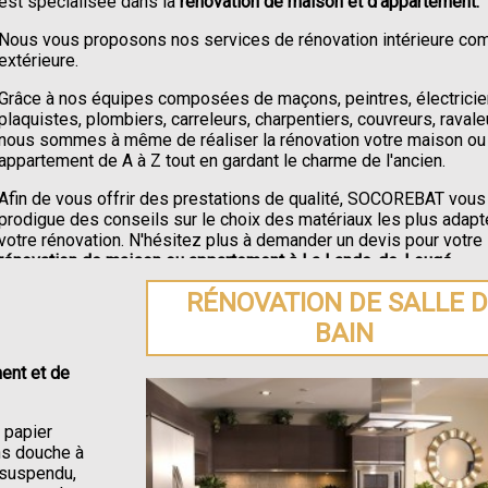
est spécialisée dans la
rénovation de maison et d'appartement.
Nous vous proposons nos services de rénovation intérieure c
extérieure.
Grâce à nos équipes composées de maçons, peintres, électricie
plaquistes, plombiers, carreleurs, charpentiers, couvreurs, ravale
nous sommes à même de réaliser la rénovation votre maison ou
appartement de A à Z tout en gardant le charme de l'ancien.
Afin de vous offrir des prestations de qualité, SOCOREBAT vous
prodigue des conseils sur le choix des matériaux les plus adapt
votre rénovation. N'hésitez plus à demander un devis pour votre
rénovation de maison ou appartement à La Lande-de-Lougé
.
RÉNOVATION DE SALLE 
BAIN
ent et de
e papier
ons douche à
C suspendu,