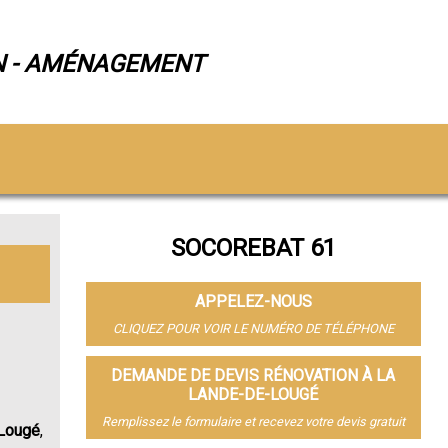
N - AMÉNAGEMENT
SOCOREBAT 61
APPELEZ-NOUS
CLIQUEZ POUR VOIR LE NUMÉRO DE TÉLÉPHONE
DEMANDE DE DEVIS RÉNOVATION À LA
LANDE-DE-LOUGÉ
Remplissez le formulaire et recevez votre devis gratuit
-Lougé
,