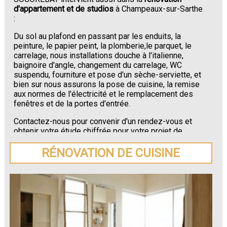
d'appartement et de studios
à Champeaux-sur-Sarthe
:
Du sol au plafond en passant par les enduits, la
peinture, le papier peint, la plomberie,le parquet, le
carrelage, nous installations douche à l'italienne,
baignoire d'angle, changement du carrelage, WC
suspendu, fourniture et pose d'un sèche-serviette, et
bien sur nous assurons la pose de cuisine, la remise
aux normes de l'électricité et le remplacement des
fenêtres et de la portes d'entrée.
Contactez-nous pour convenir d'un rendez-vous et
obtenir votre étude chiffrée pour votre projet de
rénovation de maison ou d'appartement près de
Champeaux-sur-Sarthe
.
RÉNOVATION DE CUISINE