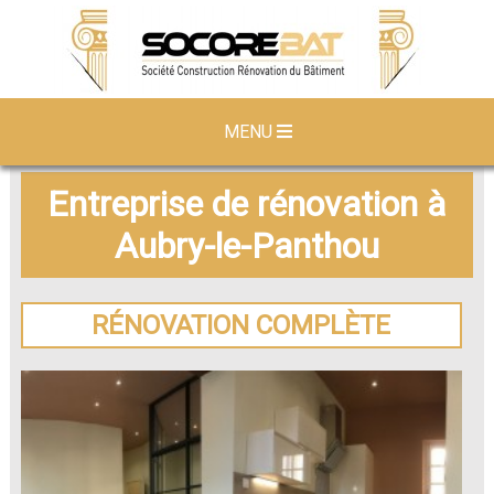
MENU
Entreprise de rénovation à
Aubry-le-Panthou
RÉNOVATION COMPLÈTE