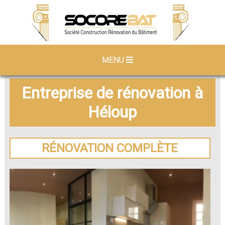
MENU
Entreprise de rénovation à
Héloup
RÉNOVATION COMPLÈTE