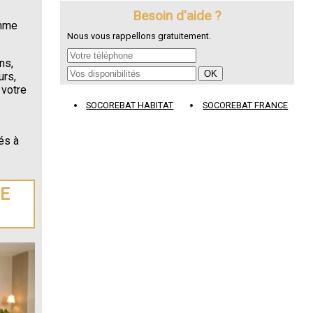
Besoin d'aide ?
omme
Nous vous rappellons gratuitement.
ns,
urs,
 votre
SOCOREBAT HABITAT
SOCOREBAT FRANCE
és à
DE