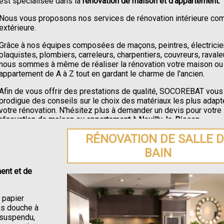
est spécialisée dans la
rénovation de maison et d'appartement.
Nous vous proposons nos services de rénovation intérieure c
extérieure.
Grâce à nos équipes composées de maçons, peintres, électricie
plaquistes, plombiers, carreleurs, charpentiers, couvreurs, ravale
nous sommes à même de réaliser la rénovation votre maison ou
appartement de A à Z tout en gardant le charme de l'ancien.
Afin de vous offrir des prestations de qualité, SOCOREBAT vous
prodigue des conseils sur le choix des matériaux les plus adapt
votre rénovation. N'hésitez plus à demander un devis pour votre
rénovation de maison ou appartement à Neuilly-le-Bisson
.
RÉNOVATION DE SALLE 
BAIN
ent et de
e papier
ons douche à
C suspendu,