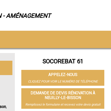
N - AMÉNAGEMENT
SOCOREBAT 61
APPELEZ-NOUS
CLIQUEZ POUR VOIR LE NUMÉRO DE TÉLÉPHONE
DEMANDE DE DEVIS RÉNOVATION À
NEUILLY-LE-BISSON
Remplissez le formulaire et recevez votre devis gratuit
sson
,