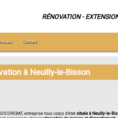
RÉNOVATION - EXTENSIO
Contact
travaux
vation à Neuilly-le-Bisson
SOCOREBAT, entreprise tous corps d'état
située à Neuilly-le-Bi