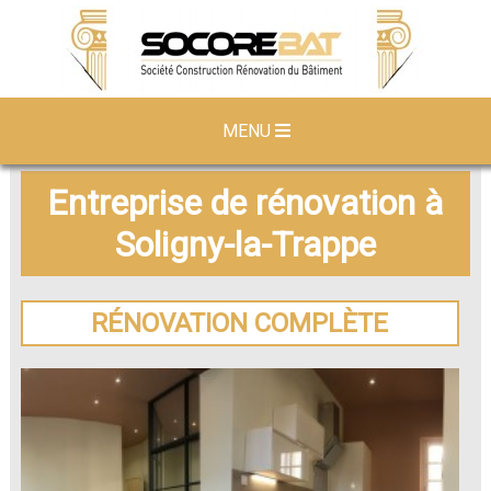
MENU
Entreprise de rénovation à
Soligny-la-Trappe
RÉNOVATION COMPLÈTE