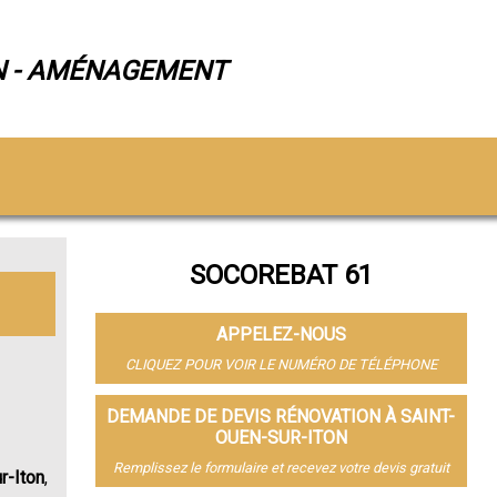
N - AMÉNAGEMENT
SOCOREBAT 61
APPELEZ-NOUS
CLIQUEZ POUR VOIR LE NUMÉRO DE TÉLÉPHONE
DEMANDE DE DEVIS RÉNOVATION À SAINT-
OUEN-SUR-ITON
Remplissez le formulaire et recevez votre devis gratuit
r-Iton
,