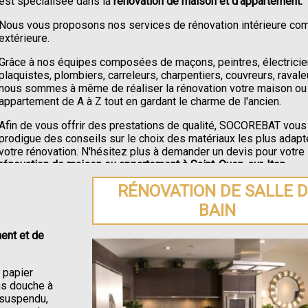
est spécialisée dans la
rénovation de maison et d'appartement.
Nous vous proposons nos services de rénovation intérieure c
extérieure.
Grâce à nos équipes composées de maçons, peintres, électricie
plaquistes, plombiers, carreleurs, charpentiers, couvreurs, ravale
nous sommes à même de réaliser la rénovation votre maison ou
appartement de A à Z tout en gardant le charme de l'ancien.
Afin de vous offrir des prestations de qualité, SOCOREBAT vous
prodigue des conseils sur le choix des matériaux les plus adapt
votre rénovation. N'hésitez plus à demander un devis pour votre
rénovation de maison ou appartement à Saint-Ouen-sur-Iton
.
RÉNOVATION DE SALLE 
BAIN
ent et de
e papier
ons douche à
C suspendu,