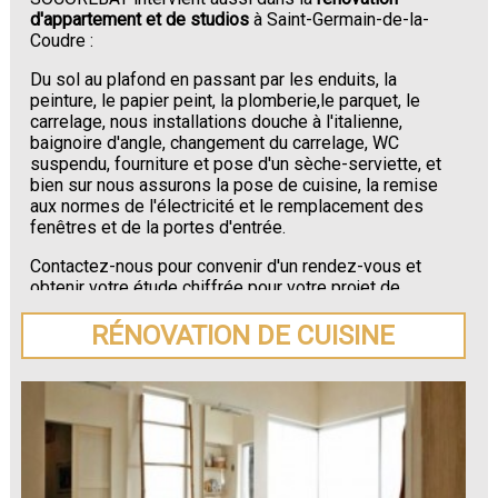
d'appartement et de studios
à Saint-Germain-de-la-
Coudre :
Du sol au plafond en passant par les enduits, la
peinture, le papier peint, la plomberie,le parquet, le
carrelage, nous installations douche à l'italienne,
baignoire d'angle, changement du carrelage, WC
suspendu, fourniture et pose d'un sèche-serviette, et
bien sur nous assurons la pose de cuisine, la remise
aux normes de l'électricité et le remplacement des
fenêtres et de la portes d'entrée.
Contactez-nous pour convenir d'un rendez-vous et
obtenir votre étude chiffrée pour votre projet de
rénovation de maison ou d'appartement près de
Saint-Germain-de-la-Coudre
.
RÉNOVATION DE CUISINE