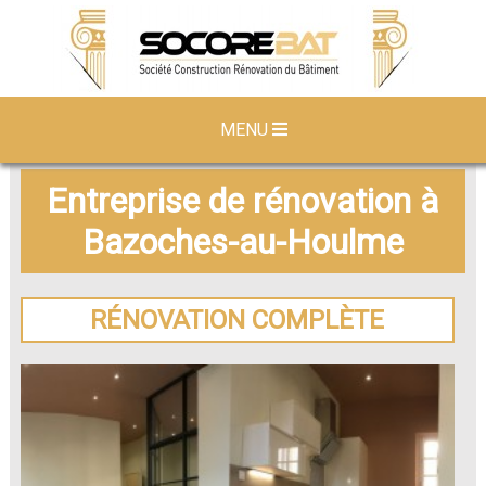
MENU
Entreprise de rénovation à
Bazoches-au-Houlme
RÉNOVATION COMPLÈTE