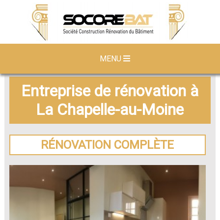
MENU
Entreprise de rénovation à
La Chapelle-au-Moine
RÉNOVATION COMPLÈTE