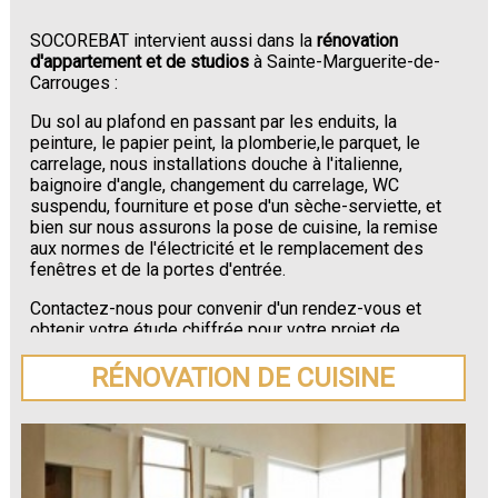
SOCOREBAT intervient aussi dans la
rénovation
d'appartement et de studios
à Sainte-Marguerite-de-
Carrouges :
Du sol au plafond en passant par les enduits, la
peinture, le papier peint, la plomberie,le parquet, le
carrelage, nous installations douche à l'italienne,
baignoire d'angle, changement du carrelage, WC
suspendu, fourniture et pose d'un sèche-serviette, et
bien sur nous assurons la pose de cuisine, la remise
aux normes de l'électricité et le remplacement des
fenêtres et de la portes d'entrée.
Contactez-nous pour convenir d'un rendez-vous et
obtenir votre étude chiffrée pour votre projet de
rénovation de maison ou d'appartement près de
Sainte-Marguerite-de-Carrouges
.
RÉNOVATION DE CUISINE