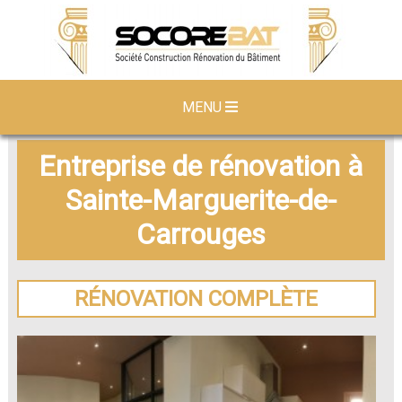
MENU
Entreprise de rénovation à
Sainte-Marguerite-de-
Carrouges
RÉNOVATION COMPLÈTE