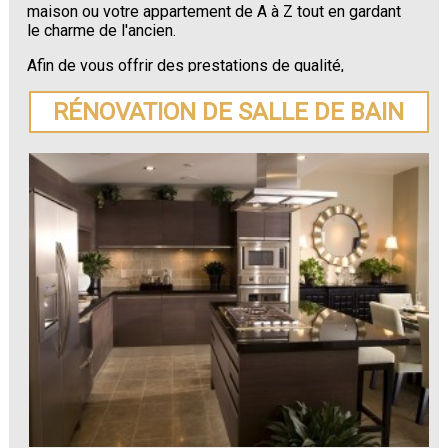
maison ou votre appartement de A à Z tout en gardant
le charme de l'ancien.
Afin de vous offrir des prestations de qualité,
SOCOREBAT vous prodigue des conseils sur le choix
des matériaux les plus adaptés à votre rénovation.
RÉNOVATION DE SALLE DE BAIN
N'hésitez plus à demander un devis pour votre
rénovation de maison ou appartement à Sainte-
Marguerite-de-Carrouges
.