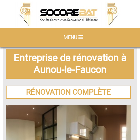
MENU
Entreprise de rénovation à
Aunou-le-Faucon
RÉNOVATION COMPLÈTE