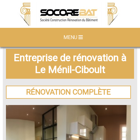
MENU
Entreprise de rénovation à
Le Ménil-Ciboult
RÉNOVATION COMPLÈTE