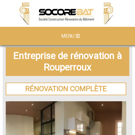
MENU
Entreprise de rénovation à
Rouperroux
RÉNOVATION COMPLÈTE