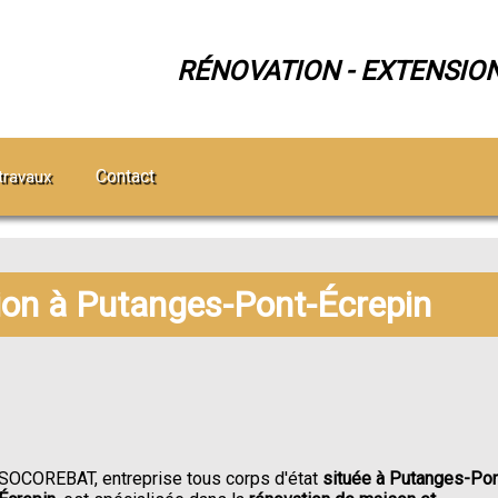
RÉNOVATION - EXTENSIO
Contact
travaux
tion à Putanges-Pont-Écrepin
SOCOREBAT, entreprise tous corps d'état
située à Putanges-Pon