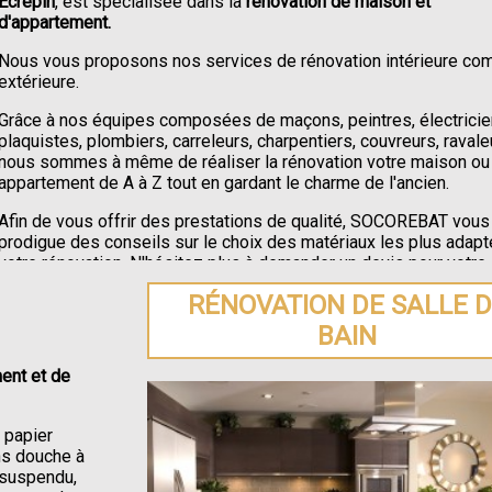
Écrepin
, est spécialisée dans la
rénovation de maison et
d'appartement.
Nous vous proposons nos services de rénovation intérieure c
extérieure.
Grâce à nos équipes composées de maçons, peintres, électricie
plaquistes, plombiers, carreleurs, charpentiers, couvreurs, ravale
nous sommes à même de réaliser la rénovation votre maison ou
appartement de A à Z tout en gardant le charme de l'ancien.
Afin de vous offrir des prestations de qualité, SOCOREBAT vous
prodigue des conseils sur le choix des matériaux les plus adapt
votre rénovation. N'hésitez plus à demander un devis pour votre
rénovation de maison ou appartement à Putanges-Pont-Écrepin
.
RÉNOVATION DE SALLE 
BAIN
ent et de
e papier
ons douche à
C suspendu,