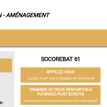
N - AMÉNAGEMENT
SOCOREBAT 61
APPELEZ-NOUS
CLIQUEZ POUR VOIR LE NUMÉRO DE TÉLÉPHONE
DEMANDE DE DEVIS RÉNOVATION À
PUTANGES-PONT-ÉCREPIN
Remplissez le formulaire et recevez votre devis gratuit
t-